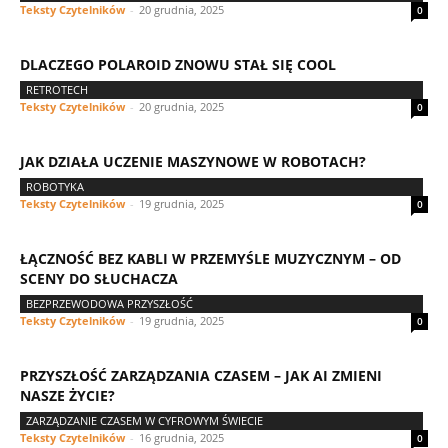
Teksty Czytelników
-
20 grudnia, 2025
0
DLACZEGO POLAROID ZNOWU STAŁ SIĘ COOL
RETROTECH
Teksty Czytelników
-
20 grudnia, 2025
0
JAK DZIAŁA UCZENIE MASZYNOWE W ROBOTACH?
ROBOTYKA
Teksty Czytelników
-
19 grudnia, 2025
0
ŁĄCZNOŚĆ BEZ KABLI W PRZEMYŚLE MUZYCZNYM – OD
SCENY DO SŁUCHACZA
BEZPRZEWODOWA PRZYSZŁOŚĆ
Teksty Czytelników
-
19 grudnia, 2025
0
PRZYSZŁOŚĆ ZARZĄDZANIA CZASEM – JAK AI ZMIENI
NASZE ŻYCIE?
ZARZĄDZANIE CZASEM W CYFROWYM ŚWIECIE
Teksty Czytelników
-
16 grudnia, 2025
0