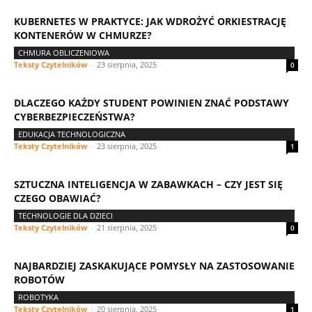
KUBERNETES W PRAKTYCE: JAK WDROŻYĆ ORKIESTRACJĘ
KONTENERÓW W CHMURZE?
CHMURA OBLICZENIOWA
Teksty Czytelników
-
23 sierpnia, 2025
0
DLACZEGO KAŻDY STUDENT POWINIEN ZNAĆ PODSTAWY
CYBERBEZPIECZEŃSTWA?
EDUKACJA TECHNOLOGICZNA
Teksty Czytelników
-
23 sierpnia, 2025
1
SZTUCZNA INTELIGENCJA W ZABAWKACH – CZY JEST SIĘ
CZEGO OBAWIAĆ?
TECHNOLOGIE DLA DZIECI
Teksty Czytelników
-
21 sierpnia, 2025
0
NAJBARDZIEJ ZASKAKUJĄCE POMYSŁY NA ZASTOSOWANIE
ROBOTÓW
ROBOTYKA
Teksty Czytelników
-
20 sierpnia, 2025
1