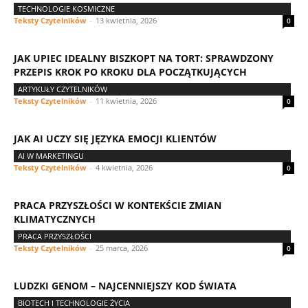
TECHNOLOGIE KOSMICZNE
Teksty Czytelników
-
13 kwietnia, 2026
0
JAK UPIEC IDEALNY BISZKOPT NA TORT: SPRAWDZONY
PRZEPIS KROK PO KROKU DLA POCZĄTKUJĄCYCH
ARTYKUŁY CZYTELNIKÓW
Teksty Czytelników
-
11 kwietnia, 2026
0
JAK AI UCZY SIĘ JĘZYKA EMOCJI KLIENTÓW
AI W MARKETINGU
Teksty Czytelników
-
4 kwietnia, 2026
0
PRACA PRZYSZŁOŚCI W KONTEKŚCIE ZMIAN
KLIMATYCZNYCH
PRACA PRZYSZŁOŚCI
Teksty Czytelników
-
25 marca, 2026
0
LUDZKI GENOM – NAJCENNIEJSZY KOD ŚWIATA
BIOTECH I TECHNOLOGIE ŻYCIA