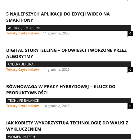
5 NAJLEPSZYCH APLIKACJI DO EDYCJI WIDEO NA
SMARTFONY
APLIKACJE MOBILNE
Teksty Czytelników
-
11 grudnia, 2025
0
DIGITAL STORYTELLING – OPOWIEŚCI TWORZONE PRZEZ
ALGORYTMY
CYBERKULTURA
Teksty Czytelników
-
11 grudnia, 2025
0
RÓWNOWAGA W PRACY HYBRYDOWEJ – KLUCZ DO
PRODUKTYWNOŚCI
TECHLIFE BALANCE
Teksty Czytelników
-
10 grudnia, 2025
0
JAK KOBIETY WYKORZYSTUJĄ TECHNOLOGIĘ DO WALKI Z
WYKLUCZENIEM
WOMEN IN TECH