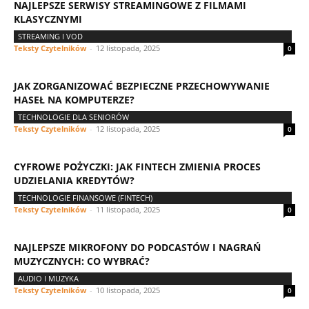
NAJLEPSZE SERWISY STREAMINGOWE Z FILMAMI
KLASYCZNYMI
STREAMING I VOD
Teksty Czytelników
-
12 listopada, 2025
0
JAK ZORGANIZOWAĆ BEZPIECZNE PRZECHOWYWANIE
HASEŁ NA KOMPUTERZE?
TECHNOLOGIE DLA SENIORÓW
Teksty Czytelników
-
12 listopada, 2025
0
CYFROWE POŻYCZKI: JAK FINTECH ZMIENIA PROCES
UDZIELANIA KREDYTÓW?
TECHNOLOGIE FINANSOWE (FINTECH)
Teksty Czytelników
-
11 listopada, 2025
0
NAJLEPSZE MIKROFONY DO PODCASTÓW I NAGRAŃ
MUZYCZNYCH: CO WYBRAĆ?
AUDIO I MUZYKA
Teksty Czytelników
-
10 listopada, 2025
0