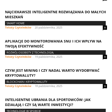
NAJCIEKAWSZE INTELIGENTNE ROZWIĄZANIA DO MAŁYCH
MIESZKAŃ
SMART HOME
Teksty Czytelników
-
20 października, 2025
0
APLIKACJE DO MONITOROWANIA SNU I ICH WPŁYW NA
TWOJĄ EFEKTYWNOŚĆ
ROZWÓJ OSOBISTY Z TECHNOLOGIĄ
Teksty Czytelników
-
19 października, 2025
0
CZYM JEST MINING I CZY NADAL WARTO WYDOBYWAĆ
KRYPTOWALUTY?
BLOCKCHAIN I KRYPTOWALUTY
Teksty Czytelników
-
18 października, 2025
0
INTELIGENTNE UBRANIA DLA SPORTOWCÓW: JAK
DZIAŁAJĄ I CZY SĄ WARTE INWESTYCJI?
TECHNOLOGIE W SPORCIE