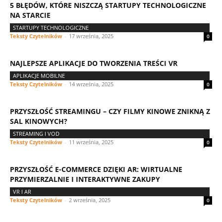
5 BŁĘDÓW, KTÓRE NISZCZĄ STARTUPY TECHNOLOGICZNE
NA STARCIE
STARTUPY TECHNOLOGICZNE
Teksty Czytelników
-
17 września, 2025
0
NAJLEPSZE APLIKACJE DO TWORZENIA TREŚCI VR
APLIKACJE MOBILNE
Teksty Czytelników
-
14 września, 2025
0
PRZYSZŁOŚĆ STREAMINGU – CZY FILMY KINOWE ZNIKNĄ Z
SAL KINOWYCH?
STREAMING I VOD
Teksty Czytelników
-
11 września, 2025
0
PRZYSZŁOŚĆ E-COMMERCE DZIĘKI AR: WIRTUALNE
PRZYMIERZALNIE I INTERAKTYWNE ZAKUPY
VR I AR
Teksty Czytelników
-
2 września, 2025
0