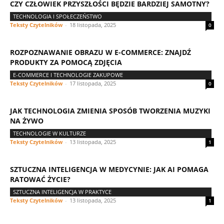
CZY CZŁOWIEK PRZYSZŁOŚCI BĘDZIE BARDZIEJ SAMOTNY?
TECHNOLOGIA I SPOŁECZEŃSTWO
Teksty Czytelników
-
18 listopada, 2025
0
ROZPOZNAWANIE OBRAZU W E-COMMERCE: ZNAJDŹ
PRODUKTY ZA POMOCĄ ZDJĘCIA
E-COMMERCE I TECHNOLOGIE ZAKUPOWE
Teksty Czytelników
-
17 listopada, 2025
0
JAK TECHNOLOGIA ZMIENIA SPOSÓB TWORZENIA MUZYKI
NA ŻYWO
TECHNOLOGIE W KULTURZE
Teksty Czytelników
-
13 listopada, 2025
1
SZTUCZNA INTELIGENCJA W MEDYCYNIE: JAK AI POMAGA
RATOWAĆ ŻYCIE?
SZTUCZNA INTELIGENCJA W PRAKTYCE
Teksty Czytelników
-
13 listopada, 2025
1