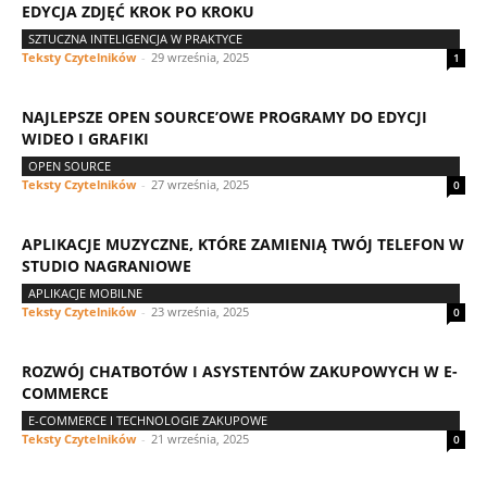
EDYCJA ZDJĘĆ KROK PO KROKU
SZTUCZNA INTELIGENCJA W PRAKTYCE
Teksty Czytelników
-
29 września, 2025
1
NAJLEPSZE OPEN SOURCE’OWE PROGRAMY DO EDYCJI
WIDEO I GRAFIKI
OPEN SOURCE
Teksty Czytelników
-
27 września, 2025
0
APLIKACJE MUZYCZNE, KTÓRE ZAMIENIĄ TWÓJ TELEFON W
STUDIO NAGRANIOWE
APLIKACJE MOBILNE
Teksty Czytelników
-
23 września, 2025
0
ROZWÓJ CHATBOTÓW I ASYSTENTÓW ZAKUPOWYCH W E-
COMMERCE
E-COMMERCE I TECHNOLOGIE ZAKUPOWE
Teksty Czytelników
-
21 września, 2025
0