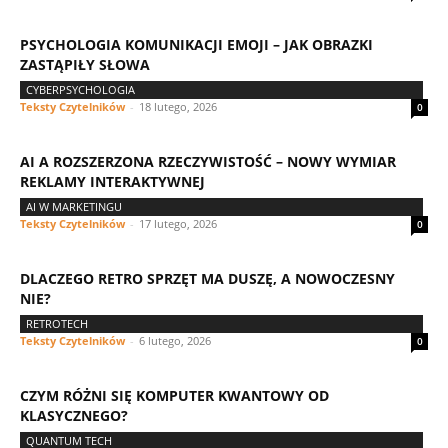
PSYCHOLOGIA KOMUNIKACJI EMOJI – JAK OBRAZKI
ZASTĄPIŁY SŁOWA
CYBERPSYCHOLOGIA
Teksty Czytelników
-
18 lutego, 2026
0
AI A ROZSZERZONA RZECZYWISTOŚĆ – NOWY WYMIAR
REKLAMY INTERAKTYWNEJ
AI W MARKETINGU
Teksty Czytelników
-
17 lutego, 2026
0
DLACZEGO RETRO SPRZĘT MA DUSZĘ, A NOWOCZESNY
NIE?
RETROTECH
Teksty Czytelników
-
6 lutego, 2026
0
CZYM RÓŻNI SIĘ KOMPUTER KWANTOWY OD
KLASYCZNEGO?
QUANTUM TECH