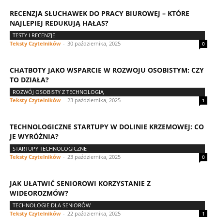
RECENZJA SŁUCHAWEK DO PRACY BIUROWEJ – KTÓRE
NAJLEPIEJ REDUKUJĄ HAŁAS?
TESTY I RECENZJE
Teksty Czytelników
-
30 października, 2025
0
CHATBOTY JAKO WSPARCIE W ROZWOJU OSOBISTYM: CZY
TO DZIAŁA?
ROZWÓJ OSOBISTY Z TECHNOLOGIĄ
Teksty Czytelników
-
23 października, 2025
1
TECHNOLOGICZNE STARTUPY W DOLINIE KRZEMOWEJ: CO
JE WYRÓŻNIA?
STARTUPY TECHNOLOGICZNE
Teksty Czytelników
-
23 października, 2025
0
JAK UŁATWIĆ SENIOROWI KORZYSTANIE Z
WIDEOROZMÓW?
TECHNOLOGIE DLA SENIORÓW
Teksty Czytelników
-
22 października, 2025
1