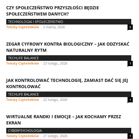
CZY SPOŁECZEŃSTWO PRZYSZŁOŚCI BĘDZIE
SPOŁECZEŃSTWEM DANYCH?
TECHNOLOGIA I SPOŁECZEŃSTWO
Teksty Czytelników
-
2 marca, 2026
0
ZEGAR CYFROWY KONTRA BIOLOGICZNY – JAK ODZYSKAĆ
NATURALNY RYTM
TECHLIFE BALANCE
Teksty Czytelników
-
23 lutego, 2026
1
JAK KONTROLOWAĆ TECHNOLOGIĘ, ZAMIAST DAĆ SIĘ JEJ
KONTROLOWAĆ
TECHLIFE BALANCE
Teksty Czytelników
-
22 lutego, 2026
1
WIRTUALNE RANDKI I EMOCJE – JAK KOCHAMY PRZEZ
EKRAN
CYBERPSYCHOLOGIA
Teksty Czytelników
-
21 lutego, 2026
1