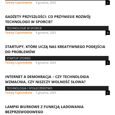
Teksty Czytelników
-
9 grudnia, 2025
1
GADŻETY PRZYSZŁOŚCI: CO PRZYNIESIE ROZWÓJ
TECHNOLOGII W SPORCIE?
TECHNOLOGIE W SPORCIE
Teksty Czytelników
-
9 grudnia, 2025
0
STARTUPY, KTÓRE UCZĄ NAS KREATYWNEGO PODEJŚCIA
DO PROBLEMÓW
STARTUP STORIES
Teksty Czytelników
-
8 grudnia, 2025
1
INTERNET A DEMOKRACJA – CZY TECHNOLOGIA
WZMACNIA, CZY NISZCZY WOLNOŚĆ SŁOWA?
TECHNOLOGIA I SPOŁECZEŃSTWO
Teksty Czytelników
-
5 grudnia, 2025
1
LAMPKI BIURKOWE Z FUNKCJĄ ŁADOWANIA
BEZPRZEWODOWEGO