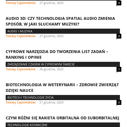
Teksty Czytelników
-
27 grudnia, 2025
0
AUDIO 3D: CZY TECHNOLOGIA SPATIAL AUDIO ZMIENIA
SPOSÓB, W JAKI SŁUCHAMY MUZYKI?
AUDIO I MUZYKA
Teksty Czytelników
-
27 grudnia, 2025
0
CYFROWE NARZĘDZIA DO TWORZENIA LIST ZADAŃ –
RANKING I OPINIE
ZARZĄDZANIE CZASEM W CYFROWYM ŚWIECIE
Teksty Czytelników
-
26 grudnia, 2025
1
BIOTECHNOLOGIA W WETERYNARII – ZDROWIE ZWIERZĄT
DZIĘKI NAUCE
BIOTECH I TECHNOLOGIE ŻYCIA
Teksty Czytelników
-
21 grudnia, 2025
0
CZYM RÓŻNI SIĘ RAKIETA ORBITALNA OD SUBORBITALNEJ
TECHNOLOGIE KOSMICZNE