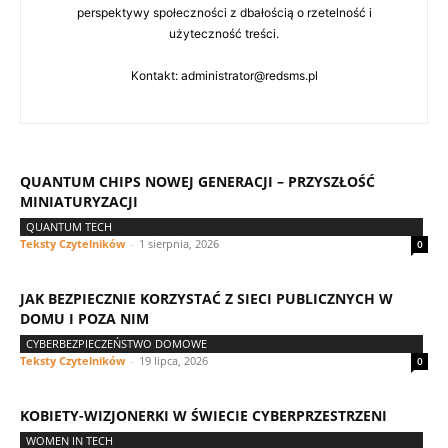
perspektywy społeczności z dbałością o rzetelność i
użyteczność treści.
Kontakt: administrator@redsms.pl
QUANTUM CHIPS NOWEJ GENERACJI – PRZYSZŁOŚĆ
MINIATURYZACJI
QUANTUM TECH
Teksty Czytelników
-
1 sierpnia, 2026
0
JAK BEZPIECZNIE KORZYSTAĆ Z SIECI PUBLICZNYCH W
DOMU I POZA NIM
CYBERBEZPIECZEŃSTWO DOMOWE
Teksty Czytelników
-
19 lipca, 2026
0
KOBIETY-WIZJONERKI W ŚWIECIE CYBERPRZESTRZENI
WOMEN IN TECH