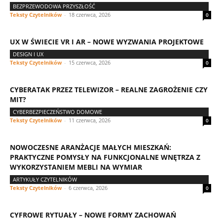
BEZPRZEWODOWA PRZYSZŁOŚĆ
Teksty Czytelników
-
18 czerwca, 2026
0
UX W ŚWIECIE VR I AR – NOWE WYZWANIA PROJEKTOWE
DESIGN I UX
Teksty Czytelników
-
15 czerwca, 2026
0
CYBERATAK PRZEZ TELEWIZOR – REALNE ZAGROŻENIE CZY
MIT?
CYBERBEZPIECZEŃSTWO DOMOWE
Teksty Czytelników
-
11 czerwca, 2026
0
NOWOCZESNE ARANŻACJE MAŁYCH MIESZKAŃ:
PRAKTYCZNE POMYSŁY NA FUNKCJONALNE WNĘTRZA Z
WYKORZYSTANIEM MEBLI NA WYMIAR
ARTYKUŁY CZYTELNIKÓW
Teksty Czytelników
-
6 czerwca, 2026
0
CYFROWE RYTUAŁY – NOWE FORMY ZACHOWAŃ