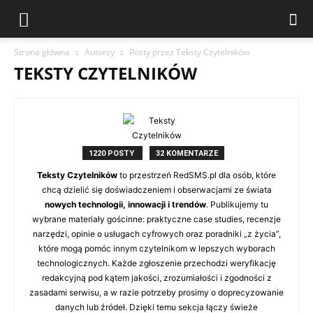
Strona główna
Autorzy
Posty przez Teksty Czytelników
TEKSTY CZYTELNIKÓW
1220 POSTY
32 KOMENTARZE
Teksty Czytelników
to przestrzeń RedSMS.pl dla osób, które
chcą dzielić się doświadczeniem i obserwacjami ze świata
nowych technologii, innowacji i trendów
. Publikujemy tu
wybrane materiały gościnne: praktyczne case studies, recenzje
narzędzi, opinie o usługach cyfrowych oraz poradniki „z życia”,
które mogą pomóc innym czytelnikom w lepszych wyborach
technologicznych. Każde zgłoszenie przechodzi weryfikację
redakcyjną pod kątem jakości, zrozumiałości i zgodności z
zasadami serwisu, a w razie potrzeby prosimy o doprecyzowanie
danych lub źródeł. Dzięki temu sekcja łączy świeże