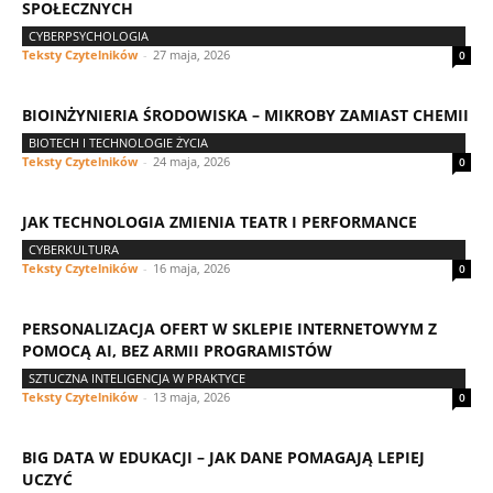
SPOŁECZNYCH
CYBERPSYCHOLOGIA
Teksty Czytelników
-
27 maja, 2026
0
BIOINŻYNIERIA ŚRODOWISKA – MIKROBY ZAMIAST CHEMII
BIOTECH I TECHNOLOGIE ŻYCIA
Teksty Czytelników
-
24 maja, 2026
0
JAK TECHNOLOGIA ZMIENIA TEATR I PERFORMANCE
CYBERKULTURA
Teksty Czytelników
-
16 maja, 2026
0
PERSONALIZACJA OFERT W SKLEPIE INTERNETOWYM Z
POMOCĄ AI, BEZ ARMII PROGRAMISTÓW
SZTUCZNA INTELIGENCJA W PRAKTYCE
Teksty Czytelników
-
13 maja, 2026
0
BIG DATA W EDUKACJI – JAK DANE POMAGAJĄ LEPIEJ
UCZYĆ