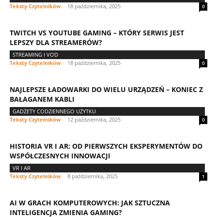
Teksty Czytelników
-
18 października, 2025
0
TWITCH VS YOUTUBE GAMING – KTÓRY SERWIS JEST
LEPSZY DLA STREAMERÓW?
STREAMING I VOD
Teksty Czytelników
-
18 października, 2025
0
NAJLEPSZE ŁADOWARKI DO WIELU URZĄDZEŃ – KONIEC Z
BAŁAGANEM KABLI
GADŻETY CODZIENNEGO UŻYTKU
Teksty Czytelników
-
12 października, 2025
0
HISTORIA VR I AR: OD PIERWSZYCH EKSPERYMENTÓW DO
WSPÓŁCZESNYCH INNOWACJI
VR I AR
Teksty Czytelników
-
8 października, 2025
1
AI W GRACH KOMPUTEROWYCH: JAK SZTUCZNA
INTELIGENCJA ZMIENIA GAMING?