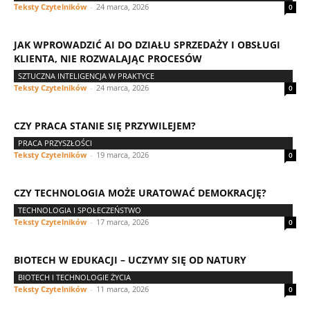
Teksty Czytelników
-
24 marca, 2026
0
JAK WPROWADZIĆ AI DO DZIAŁU SPRZEDAŻY I OBSŁUGI
KLIENTA, NIE ROZWALAJĄC PROCESÓW
SZTUCZNA INTELIGENCJA W PRAKTYCE
Teksty Czytelników
-
24 marca, 2026
0
CZY PRACA STANIE SIĘ PRZYWILEJEM?
PRACA PRZYSZŁOŚCI
Teksty Czytelników
-
19 marca, 2026
0
CZY TECHNOLOGIA MOŻE URATOWAĆ DEMOKRACJĘ?
TECHNOLOGIA I SPOŁECZEŃSTWO
Teksty Czytelników
-
17 marca, 2026
0
BIOTECH W EDUKACJI – UCZYMY SIĘ OD NATURY
BIOTECH I TECHNOLOGIE ŻYCIA
Teksty Czytelników
-
11 marca, 2026
0