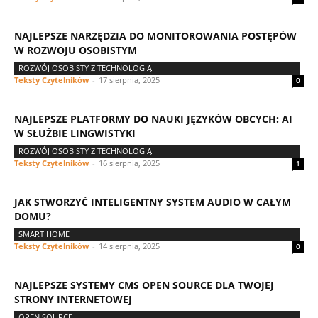
NAJLEPSZE NARZĘDZIA DO MONITOROWANIA POSTĘPÓW
W ROZWOJU OSOBISTYM
ROZWÓJ OSOBISTY Z TECHNOLOGIĄ
Teksty Czytelników
-
17 sierpnia, 2025
0
NAJLEPSZE PLATFORMY DO NAUKI JĘZYKÓW OBCYCH: AI
W SŁUŻBIE LINGWISTYKI
ROZWÓJ OSOBISTY Z TECHNOLOGIĄ
Teksty Czytelników
-
16 sierpnia, 2025
1
JAK STWORZYĆ INTELIGENTNY SYSTEM AUDIO W CAŁYM
DOMU?
SMART HOME
Teksty Czytelników
-
14 sierpnia, 2025
0
NAJLEPSZE SYSTEMY CMS OPEN SOURCE DLA TWOJEJ
STRONY INTERNETOWEJ
OPEN SOURCE