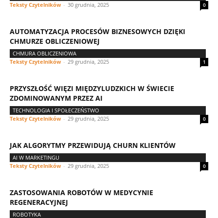
Teksty Czytelników
-
30 grudnia, 2025
0
AUTOMATYZACJA PROCESÓW BIZNESOWYCH DZIĘKI
CHMURZE OBLICZENIOWEJ
CHMURA OBLICZENIOWA
Teksty Czytelników
-
29 grudnia, 2025
1
PRZYSZŁOŚĆ WIĘZI MIĘDZYLUDZKICH W ŚWIECIE
ZDOMINOWANYM PRZEZ AI
TECHNOLOGIA I SPOŁECZEŃSTWO
Teksty Czytelników
-
29 grudnia, 2025
0
JAK ALGORYTMY PRZEWIDUJĄ CHURN KLIENTÓW
AI W MARKETINGU
Teksty Czytelników
-
29 grudnia, 2025
0
ZASTOSOWANIA ROBOTÓW W MEDYCYNIE
REGENERACYJNEJ
ROBOTYKA