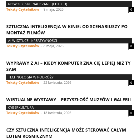
NOWOCZESNE NAUCZANIE (EDTECH)
Teksty Czytelników
-
9 maja, 2026
0
SZTUCZNA INTELIGENCJA W KINIE: OD SCENARIUSZY PO
MONTAŻ FILMÓW
AI W SZTUCE I KREATYWNOŚCI
Teksty Czytelników
-
8 maja, 2026
0
WYPRAWY Z AI – KIEDY KOMPUTER ZNA CIĘ LEPIEJ NIŻ TY
SAM
TECHNOLOGIA W PODRÓŻY
Teksty Czytelników
-
22 kwietnia, 2026
0
WIRTUALNE WYSTAWY – PRZYSZŁOŚĆ MUZEÓW I GALERII
CYBERKULTURA
Teksty Czytelników
-
18 kwietnia, 2026
0
CZY SZTUCZNA INTELIGENCJA MOŻE STEROWAĆ CAŁYM
LOTEM KOSMICZNYM