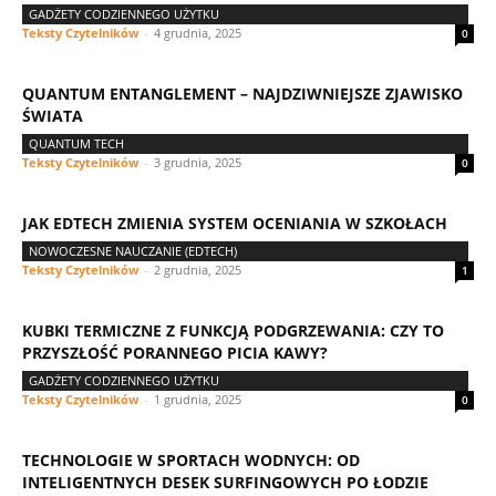
GADŻETY CODZIENNEGO UŻYTKU
Teksty Czytelników
-
4 grudnia, 2025
0
QUANTUM ENTANGLEMENT – NAJDZIWNIEJSZE ZJAWISKO
ŚWIATA
QUANTUM TECH
Teksty Czytelników
-
3 grudnia, 2025
0
JAK EDTECH ZMIENIA SYSTEM OCENIANIA W SZKOŁACH
NOWOCZESNE NAUCZANIE (EDTECH)
Teksty Czytelników
-
2 grudnia, 2025
1
KUBKI TERMICZNE Z FUNKCJĄ PODGRZEWANIA: CZY TO
PRZYSZŁOŚĆ PORANNEGO PICIA KAWY?
GADŻETY CODZIENNEGO UŻYTKU
Teksty Czytelników
-
1 grudnia, 2025
0
TECHNOLOGIE W SPORTACH WODNYCH: OD
INTELIGENTNYCH DESEK SURFINGOWYCH PO ŁODZIE