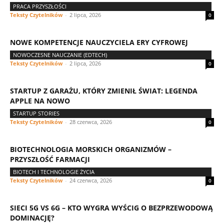
PRACA PRZYSZŁOŚCI
Teksty Czytelników
-
2 lipca, 2026
0
NOWE KOMPETENCJE NAUCZYCIELA ERY CYFROWEJ
NOWOCZESNE NAUCZANIE (EDTECH)
Teksty Czytelników
-
2 lipca, 2026
0
STARTUP Z GARAŻU, KTÓRY ZMIENIŁ ŚWIAT: LEGENDA
APPLE NA NOWO
STARTUP STORIES
Teksty Czytelników
-
28 czerwca, 2026
0
BIOTECHNOLOGIA MORSKICH ORGANIZMÓW –
PRZYSZŁOŚĆ FARMACJI
BIOTECH I TECHNOLOGIE ŻYCIA
Teksty Czytelników
-
24 czerwca, 2026
0
SIECI 5G VS 6G – KTO WYGRA WYŚCIG O BEZPRZEWODOWĄ
DOMINACJĘ?